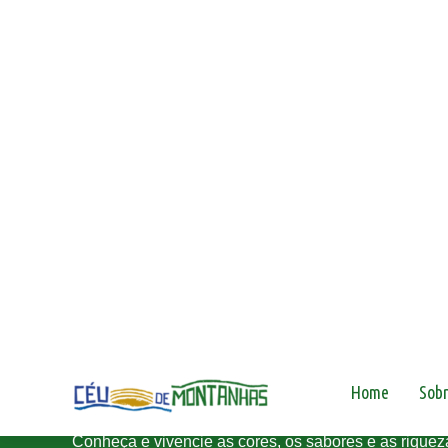
Conheça e vivencie as cores, os sabores e as rique