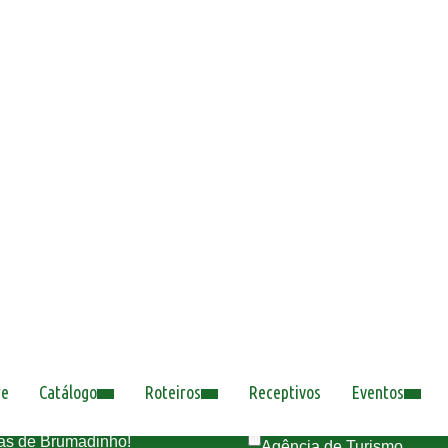
LEIA MAIS
ASSINE NOSSA NEWSLETTER
*
Nome
*
Email
*
Esse e-mail é:
Pessoal
zas de Brumadinho!
Agência de Turismo