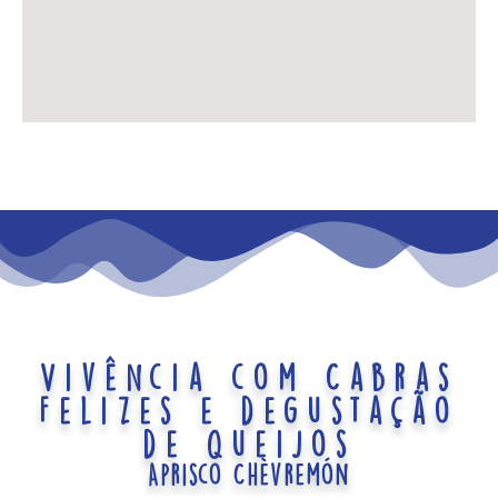
Vivência com Cabras
Felizes e degustação
de queijos
Aprisco Chèvremón