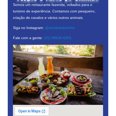
Somos um restaurante fazenda, voltados para o
turismo de experiência. Contamos com pesqueiro,
criação de cavalos e vários outros animais.
Siga no Instagram:
@vendadobininho
Fale com a gente:
(31) 99626-6201