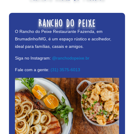
Rancho do Peixe
O Rancho do Peixe Restaurante Fazenda, em
Brumadinho/MG, é um espaço rústico e acolhedor,
ideal para famílias, casais e amigos.
Siga no Instagram:
@ranchodopeixe.br
Fale com a gente:
(31) 3575-6013