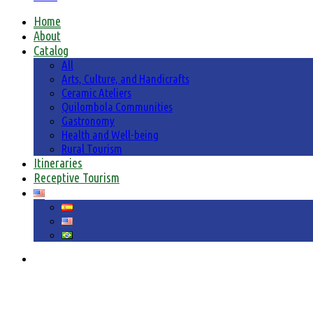
Home
About
Catalog
All
Arts, Culture, and Handicrafts
Ceramic Ateliers
Quilombola Communities
Gastronomy
Health and Well-being
Rural Tourism
Itineraries
Receptive Tourism