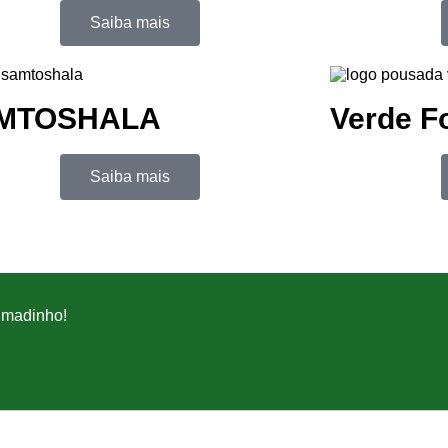
Saiba mais
MTOSHALA
Verde F
Saiba mais
umadinho!