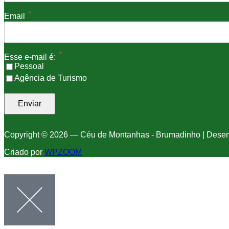
*
Email
*
Esse e-mail é:
Pessoal
Agência de Turismo
Copyright © 2026 — Céu de Montanhas - Brumadinho | Dese
Criado por
WPZOOM