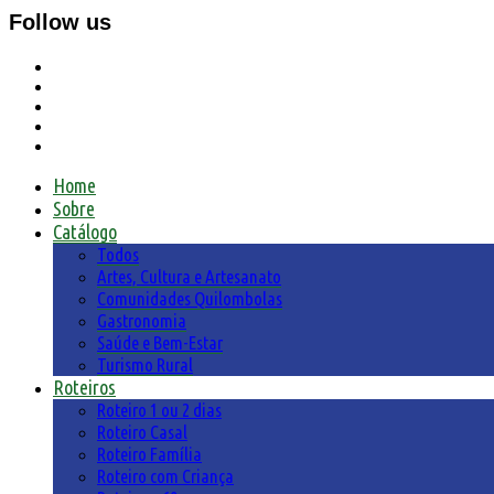
Follow us
Home
Sobre
Catálogo
Todos
Artes, Cultura e Artesanato
Comunidades Quilombolas
Gastronomia
Saúde e Bem-Estar
Turismo Rural
Roteiros
Roteiro 1 ou 2 dias
Roteiro Casal
Roteiro Família
Roteiro com Criança