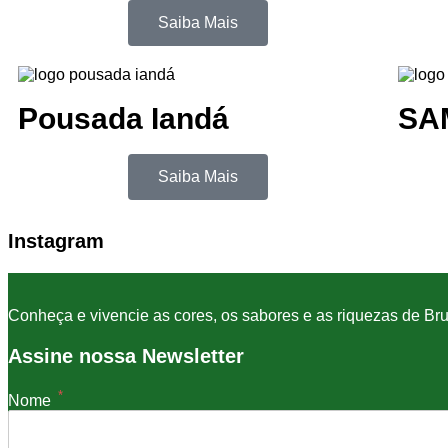
Saiba Mais
Pousada Iandá
SA
Saiba Mais
Instagram
Conheça e vivencie as cores, os sabores e as riquezas de Br
Assine nossa Newsletter
*
Nome