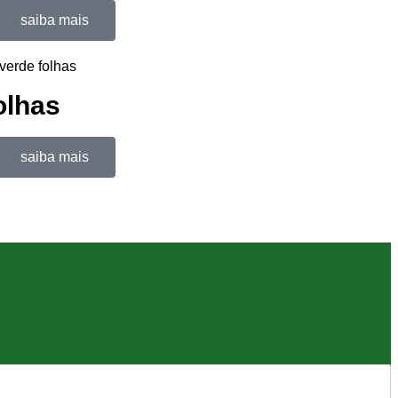
saiba mais
olhas
saiba mais