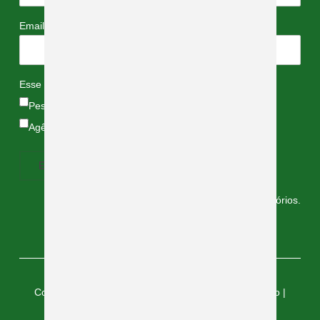
*
Email
*
Esse e-mail é:
Pessoal
Agência de Turismo
Campos marcados com
*
são obrigatórios.
Copyright © 2026 — Céu de Montanhas - Brumadinho |
Desenvolvido por Lábia Comunicação