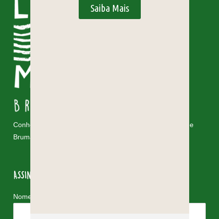
Saiba Mais
Conheça e vivencie as cores, os sabores e as riquezas de
Brumadinho!
ASSINE NOSSA NEWSLETTER
*
Nome