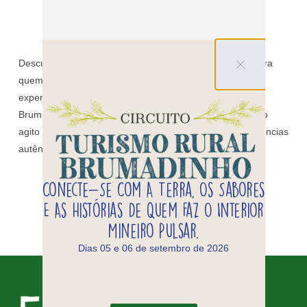
por
Kali
4 de fevereiro de 2026
em
Blog
0
comentários
Descubra por que o Carnaval em Brumadinho é ideal para
quem busca tranquilidade, natureza, bem-estar e
experiências autênticas perto de BH. O Carnaval em
Brumadinho é a escolha perfeita para quem quer fugir do
agito e viver um feriado de descanso, natureza e experiências
autênticas em Minas Gerais. A apenas […]
Conecte-Se Com A Terra, Os Sabores
LEIA MAIS
E As Histórias De Quem Faz O Interior
Mineiro Pulsar.
Dias 05 e 06 de setembro de 2026