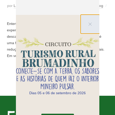
por
Lábia Comunicação
25 de maio de 2026
em
Blog
Os comentários estão desabilitados
Entenda como o contato com a natureza, o silêncio e as
experiências em meio às montanhas podem favorecer o
descanso mental e o bem-estar. Viajar para desacelerar é
uma forma de turismo voltada para descanso mental,
redução do estresse e reconexão com ritmos mais naturais.
Em vez de roteiros acelerados […]
Conecte-Se Com A Terra, Os Sabores
LEIA MAIS
E As Histórias De Quem Faz O Interior
Mineiro Pulsar.
Dias 05 e 06 de setembro de 2026