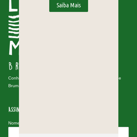
Saiba Mais
Conheça e vivencie as cores, os sabores e as riquezas de
Brumadinho!
ASSINE NOSSA NEWSLETTER
*
Nome