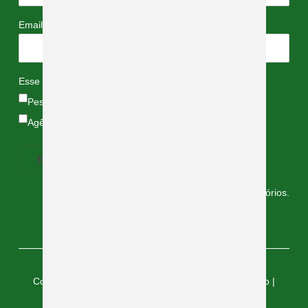
*
Email
*
Esse e-mail é:
Pessoal
Agência de Turismo
Campos marcados com
*
são obrigatórios.
Copyright © 2026 — Céu de Montanhas - Brumadinho |
Desenvolvido por Lábia Comunicação