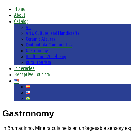
Home
About
Catalog
All
Arts, Culture, and Handicrafts
Ceramic Ateliers
Quilombola Communities
Gastronomy
Health and Well-being
Rural Tourism
Itineraries
Receptive Tourism
Gastronomy
In Brumadinho, Mineira cuisine is an unforgettable sensory expe