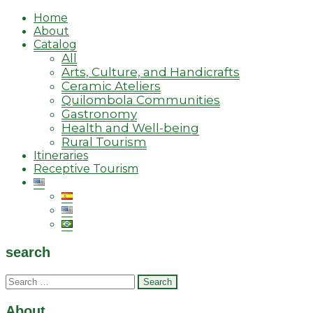
Home
About
Catalog
All
Arts, Culture, and Handicrafts
Ceramic Ateliers
Quilombola Communities
Gastronomy
Health and Well-being
Rural Tourism
Itineraries
Receptive Tourism
search
Search
for:
About