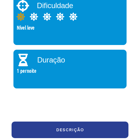
Dificuldade
Nível leve
Duração
1 pernoite
DESCRIÇÃO