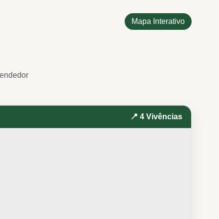
Mapa Interativo
eendedor
📍 4 Vivências